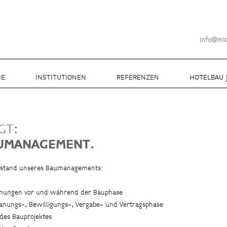
info@mi
IE
INSTITUTIONEN
REFERENZEN
HOTELBAU 
GT:
UMANAGEMENT.
nstand unseres Baumanagements:
lanungen vor und während der Bauphase
anungs-, Bewilligungs-, Vergabe- und Vertragsphase
 des Bauprojektes