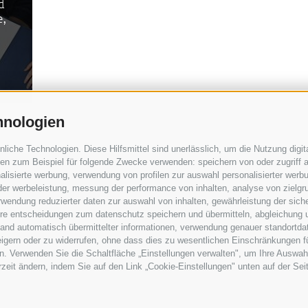
d
e,
hnologien
che Technologien. Diese Hilfsmittel sind unerlässlich, um die Nutzung digita
n zum Beispiel für folgende Zwecke verwenden: speichern von oder zugriff a
MICHAELER & PARTNER WIEN
lisierte werbung, verwendung von profilen zur auswahl personalisierter werbun
Walcherstraße 1A, Stiege C2, Top 6.
 der werbeleistung, messung der performance von inhalten, analyse von zielgr
wendung reduzierter daten zur auswahl von inhalten, gewährleistung der sich
1
Tel. +43 1 605 40 50 - Fax +43 1 605 
ihre entscheidungen zum datenschutz speichern und übermitteln, abgleichung 
hand automatisch übermittelter informationen, verwendung genauer standortda
uiting@michaeler-partner.com
rweigern oder zu widerrufen, ohne dass dies zu wesentlichen Einschränkungen f
. Verwenden Sie die Schaltfläche „Einstellungen verwalten", um Ihre Auswah
nzen
erzeit ändern, indem Sie auf den Link „Cookie-Einstellungen" unten auf der Sei
euer- und Eintragungsnummer 01532010210. Nummer der Verzeichnisse der Wirtschafts- u