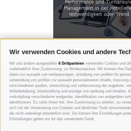
Performance und Turnaroun
Management in der Hotelleri
Notwendigkeit oder Trend
Wir verwenden Cookies und andere Tec
Wir und andere ausgewählte
6 Drittparteien
verwenden Cookies und ähnli
vorbehaltlich Ihrer Zustimmung, zu Werbezwecken. Wir können Ihre Date
MICHAELER & PARTNER VAHRN
daten zur auswahl von werbeanzeigen, erstellung von profilen für persona
Eisackstraße 1 - I-39040 Vahrn
verwendung von profilen zur auswahl personalisierter inhalte, messung
verschiedenen quellen, entwicklung und verbesserung der angebote, ver
Tel. +39 0472 978 140 - Fax +39 0472 978 14
fehlerbehebung, bereitstellung und anzeige von werbung und inhalten, 
verknüpfung verschiedener endgeräte, identifikation von endgeräten an
info@michaeler-partner.com
recr
|
identifizieren. Es steht Ihnen frei, Ihre Zustimmung zu erteilen, zu ve
sich mit der Verwendung von Cookies und ähnlichen Tools einverstanden
Sitemap
Cookie-Richtlinie
Privacy
Cookie Präfere
die nicht unbedingt erforderlich sind. Sie können Ihre Einstellungen jed
Eingetragen an der Handelskammer Bozen mit der St
Einstellungen gelten nur für das verwendete Gerät.
Rechts- und Verwaltungssitz
Eisackstr. 1