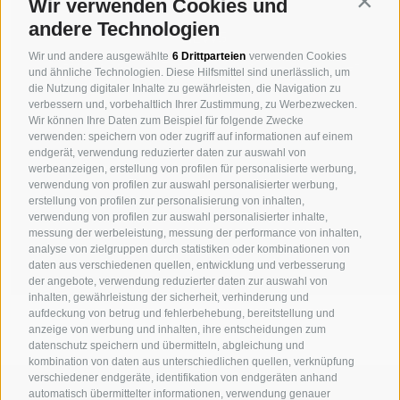
Contin
Wir verwenden Cookies und
andere Technologien
NEWS
Wir und andere ausgewählte
6 Drittparteien
verwenden Cookies
Performance und Turnaround Management in der
und ähnliche Technologien. Diese Hilfsmittel sind unerlässlich, um
Hotellerie, Notwendigkeit oder Trend
die Nutzung digitaler Inhalte zu gewährleisten, die Navigation zu
verbessern und, vorbehaltlich Ihrer Zustimmung, zu Werbezwecken.
Wir können Ihre Daten zum Beispiel für folgende Zwecke
verwenden: speichern von oder zugriff auf informationen auf einem
endgerät, verwendung reduzierter daten zur auswahl von
werbeanzeigen, erstellung von profilen für personalisierte werbung,
verwendung von profilen zur auswahl personalisierter werbung,
erstellung von profilen zur personalisierung von inhalten,
verwendung von profilen zur auswahl personalisierter inhalte,
messung der werbeleistung, messung der performance von inhalten,
analyse von zielgruppen durch statistiken oder kombinationen von
daten aus verschiedenen quellen, entwicklung und verbesserung
der angebote, verwendung reduzierter daten zur auswahl von
inhalten, gewährleistung der sicherheit, verhinderung und
aufdeckung von betrug und fehlerbehebung, bereitstellung und
anzeige von werbung und inhalten, ihre entscheidungen zum
datenschutz speichern und übermitteln, abgleichung und
kombination von daten aus unterschiedlichen quellen, verknüpfung
verschiedener endgeräte, identifikation von endgeräten anhand
MICHAELER & PARTNER VAHRN
automatisch übermittelter informationen, verwendung genauer