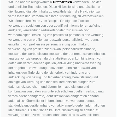
Wir und andere ausgewählte
6 Drittparteien
verwenden Cookies
und ähnliche Technologien. Diese Hilfsmittel sind unerlässlich, um
die Nutzung digitaler Inhalte zu gewährleisten, die Navigation zu
verbessern und, vorbehaltlich Ihrer Zustimmung, zu Werbezwecken.
Wir können Ihre Daten zum Beispiel für folgende Zwecke
verwenden: speichern von oder zugriff auf informationen auf einem
endgerät, verwendung reduzierter daten zur auswahl von
werbeanzeigen, erstellung von profilen für personalisierte werbung,
verwendung von profilen zur auswahl personalisierter werbung,
erstellung von profilen zur personalisierung von inhalten,
verwendung von profilen zur auswahl personalisierter inhalte,
messung der werbeleistung, messung der performance von inhalten,
analyse von zielgruppen durch statistiken oder kombinationen von
daten aus verschiedenen quellen, entwicklung und verbesserung
der angebote, verwendung reduzierter daten zur auswahl von
inhalten, gewährleistung der sicherheit, verhinderung und
aufdeckung von betrug und fehlerbehebung, bereitstellung und
anzeige von werbung und inhalten, ihre entscheidungen zum
datenschutz speichern und übermitteln, abgleichung und
kombination von daten aus unterschiedlichen quellen, verknüpfung
NEWS
verschiedener endgeräte, identifikation von endgeräten anhand
automatisch übermittelter informationen, verwendung genauer
Performance und Turnaround Management in der
standortdaten, geräte anhand von aktiv angeforderten informationen
Hotellerie, Notwendigkeit oder Trend
identifizieren. Es steht Ihnen frei, Ihre Zustimmung zu erteilen, zu
verweigern oder zu widerrufen, ohne dass dies zu wesentlichen