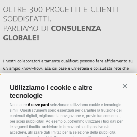
OLTRE 300 PROGETTI E CLIENTI
SODDISFATTI.
PARLIAMO DI
CONSULENZA
GLOBALE!
I nostri collaboratori altamente qualificati possono fare affidamento su
un ampio know-how, alla cui base è un’estesa e collaudata rete che
mette in comunicazione diversi gruppi di dialogo nell’ambito
dell’industria turistica internazionale. Ai nostri clienti offriamo un
Contin
Utilizziamo i cookie e altre
servizio a tutto tondo per lo sviluppo di grandi e piccoli progetti
tecnologie
turistici.
Noi e altre
6 terze parti
selezionate utilizziamo cookie e tecnologie
simili. Questi strumenti sono essenziali per garantire la fruizione dei
In sostanza lavoriamo su quattro ambiti di intervento:
contenuti digitali, migliorare la navigazione e, previo tuo consenso,
per scopi pubblicitari. Ad esempio, potremmo utilizzare i tuoi dati per
SVILUPPO DEL PROGETTO
le seguenti finalità: archiviare informazioni su dispositivo e/o
accedervi, utilizzare dati limitati per la selezione della pubblicità,
GESTIONE EDILE