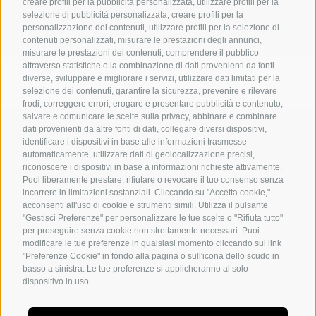
creare profili per la pubblicità personalizzata, utilizzare profili per la
CONSULENZA
selezione di pubblicità personalizzata, creare profili per la
personalizzazione dei contenuti, utilizzare profili per la selezione di
INNOVAZIONE SOSTENIBILE & ESG
contenuti personalizzati, misurare le prestazioni degli annunci,
misurare le prestazioni dei contenuti, comprendere il pubblico
attraverso statistiche o la combinazione di dati provenienti da fonti
diverse, sviluppare e migliorare i servizi, utilizzare dati limitati per la
selezione dei contenuti, garantire la sicurezza, prevenire e rilevare
frodi, correggere errori, erogare e presentare pubblicità e contenuto,
salvare e comunicare le scelte sulla privacy, abbinare e combinare
MICHAELER & PARTNER VARNA
dati provenienti da altre fonti di dati, collegare diversi dispositivi,
Via Isarco 1 - I-39040 Varna
identificare i dispositivi in base alle informazioni trasmesse
automaticamente, utilizzare dati di geolocalizzazione precisi,
Tel. +39 0472 978 140 - Fax +39 0472 978 141
riconoscere i dispositivi in base a informazioni richieste attivamente.
Puoi liberamente prestare, rifiutare o revocare il tuo consenso senza
incorrere in limitazioni sostanziali. Cliccando su "Accetta cookie,"
MICHAELER & PARTNER VIENNA
acconsenti all'uso di cookie e strumenti simili. Utilizza il pulsante
Walcherstraße 1A, Stiege C2, Top 6.04 - A-1020 Vienna
"Gestisci Preferenze" per personalizzare le tue scelte o "Rifiuta tutto"
per proseguire senza cookie non strettamente necessari. Puoi
Tel. +43 1 605 40 50 - Fax +43 1 605 40 51
modificare le tue preferenze in qualsiasi momento cliccando sul link
"Preferenze Cookie" in fondo alla pagina o sull'icona dello scudo in
info@michaeler-partner.com
recruiting@michaeler-
|
basso a sinistra. Le tue preferenze si applicheranno al solo
partner.com
dispositivo in uso.
Mappa del sito
Cookie Policy
Privacy
Preferenze Cookies
Iscritta alla Camera di Commercio di Bolzano codice fiscale e numero di iscrizione