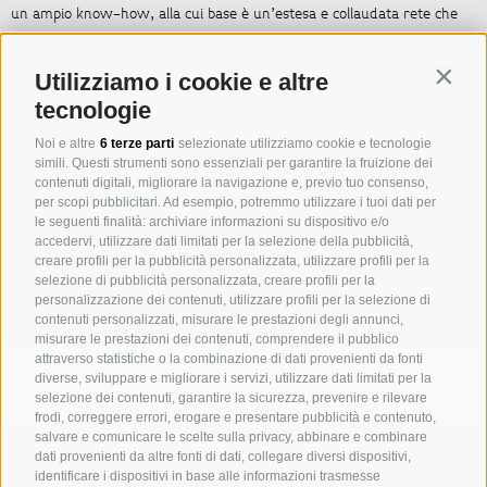
un ampio know-how, alla cui base è un’estesa e collaudata rete che
mette in comunicazione diversi gruppi di dialogo nell’ambito
dell’industria turistica internazionale. Ai nostri clienti offriamo un
Contin
Utilizziamo i cookie e altre
servizio a tutto tondo per lo sviluppo di grandi e piccoli progetti
tecnologie
turistici.
Noi e altre
6 terze parti
selezionate utilizziamo cookie e tecnologie
simili. Questi strumenti sono essenziali per garantire la fruizione dei
In sostanza lavoriamo su quattro ambiti di intervento:
contenuti digitali, migliorare la navigazione e, previo tuo consenso,
per scopi pubblicitari. Ad esempio, potremmo utilizzare i tuoi dati per
SVILUPPO DEL PROGETTO
le seguenti finalità: archiviare informazioni su dispositivo e/o
accedervi, utilizzare dati limitati per la selezione della pubblicità,
GESTIONE EDILE
creare profili per la pubblicità personalizzata, utilizzare profili per la
CONSULENZA
selezione di pubblicità personalizzata, creare profili per la
personalizzazione dei contenuti, utilizzare profili per la selezione di
INNOVAZIONE SOSTENIBILE & ESG
contenuti personalizzati, misurare le prestazioni degli annunci,
misurare le prestazioni dei contenuti, comprendere il pubblico
attraverso statistiche o la combinazione di dati provenienti da fonti
diverse, sviluppare e migliorare i servizi, utilizzare dati limitati per la
selezione dei contenuti, garantire la sicurezza, prevenire e rilevare
frodi, correggere errori, erogare e presentare pubblicità e contenuto,
salvare e comunicare le scelte sulla privacy, abbinare e combinare
MICHAELER & PARTNER VARNA
dati provenienti da altre fonti di dati, collegare diversi dispositivi,
Via Isarco 1 - I-39040 Varna
identificare i dispositivi in base alle informazioni trasmesse