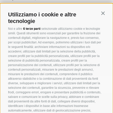
mette in comunicazione diversi gruppi di dialogo nell’ambito
dell’industria turistica internazionale. Ai nostri clienti offriamo un
Contin
Utilizziamo i cookie e altre
servizio a tutto tondo per lo sviluppo di grandi e piccoli progetti
tecnologie
turistici.
Noi e altre
6 terze parti
selezionate utilizziamo cookie e tecnologie
simili. Questi strumenti sono essenziali per garantire la fruizione dei
In sostanza lavoriamo su quattro ambiti di intervento:
contenuti digitali, migliorare la navigazione e, previo tuo consenso,
per scopi pubblicitari. Ad esempio, potremmo utilizzare i tuoi dati per
SVILUPPO DEL PROGETTO
le seguenti finalità: archiviare informazioni su dispositivo e/o
accedervi, utilizzare dati limitati per la selezione della pubblicità,
GESTIONE EDILE
creare profili per la pubblicità personalizzata, utilizzare profili per la
CONSULENZA
selezione di pubblicità personalizzata, creare profili per la
personalizzazione dei contenuti, utilizzare profili per la selezione di
INNOVAZIONE SOSTENIBILE & ESG
contenuti personalizzati, misurare le prestazioni degli annunci,
misurare le prestazioni dei contenuti, comprendere il pubblico
attraverso statistiche o la combinazione di dati provenienti da fonti
diverse, sviluppare e migliorare i servizi, utilizzare dati limitati per la
selezione dei contenuti, garantire la sicurezza, prevenire e rilevare
frodi, correggere errori, erogare e presentare pubblicità e contenuto,
salvare e comunicare le scelte sulla privacy, abbinare e combinare
MICHAELER & PARTNER VARNA
dati provenienti da altre fonti di dati, collegare diversi dispositivi,
Via Isarco 1 - I-39040 Varna
identificare i dispositivi in base alle informazioni trasmesse
automaticamente, utilizzare dati di geolocalizzazione precisi,
Tel. +39 0472 978 140 - Fax +39 0472 978 141