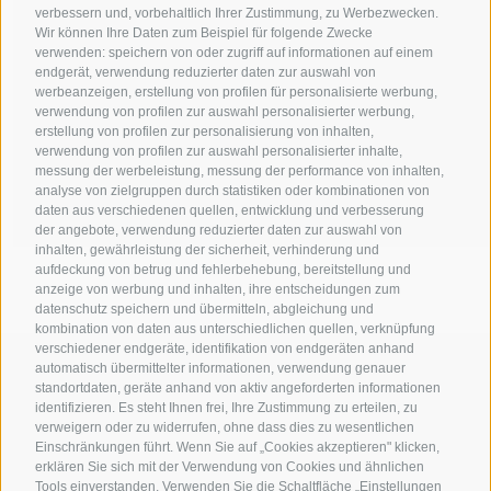
verbessern und, vorbehaltlich Ihrer Zustimmung, zu Werbezwecken.
Wir können Ihre Daten zum Beispiel für folgende Zwecke
verwenden: speichern von oder zugriff auf informationen auf einem
endgerät, verwendung reduzierter daten zur auswahl von
werbeanzeigen, erstellung von profilen für personalisierte werbung,
verwendung von profilen zur auswahl personalisierter werbung,
erstellung von profilen zur personalisierung von inhalten,
verwendung von profilen zur auswahl personalisierter inhalte,
messung der werbeleistung, messung der performance von inhalten,
analyse von zielgruppen durch statistiken oder kombinationen von
daten aus verschiedenen quellen, entwicklung und verbesserung
der angebote, verwendung reduzierter daten zur auswahl von
inhalten, gewährleistung der sicherheit, verhinderung und
aufdeckung von betrug und fehlerbehebung, bereitstellung und
anzeige von werbung und inhalten, ihre entscheidungen zum
datenschutz speichern und übermitteln, abgleichung und
kombination von daten aus unterschiedlichen quellen, verknüpfung
verschiedener endgeräte, identifikation von endgeräten anhand
MICHAELER & PARTNER VAHRN
automatisch übermittelter informationen, verwendung genauer
Eisackstraße 1 - I-39040 Vahrn
standortdaten, geräte anhand von aktiv angeforderten informationen
identifizieren. Es steht Ihnen frei, Ihre Zustimmung zu erteilen, zu
Tel. +39 0472 978 140 - Fax +39 0472 978 141
verweigern oder zu widerrufen, ohne dass dies zu wesentlichen
Einschränkungen führt. Wenn Sie auf „Cookies akzeptieren" klicken,
erklären Sie sich mit der Verwendung von Cookies und ähnlichen
MICHAELER & PARTNER WIEN
Tools einverstanden. Verwenden Sie die Schaltfläche „Einstellungen