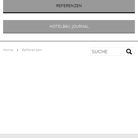
REFERENZEN
HOTELBAU JOURNAL
>
Home
Referenzen
PENSION ÖHLERHOF
<
ZUR ÜBERSICHT
Italien
|
Algund
|
www.oehlerhof.com
|
PROJEKTENTWICKLUNG
> Einschätzung und Projektoptimierung
> Standortentwicklung
> Machbarkeitsstudie und Businessplan