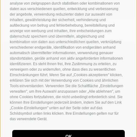
analyse von zielgruppen durch statistiken oder kombinationen von
daten aus verschiedenen quellen, entwicklung und verbesserung
der angebote, verwendung reduzierter daten zur auswahl von
inhalten, gewährleistung der sicherheit, verhinderung und
aufdeckung von betrug und fehlerbehebung, bereitstellung und
anzeige von werbung und inhalten, ihre entscheidungen zum
datenschutz speichern und übermitteln, abgleichung und
kombination von daten aus unterschiedlichen quellen, verknüpfung
verschiedener endgeräte, identifikation von endgeräten anhand
MICHAELER & PARTNER VAHRN
automatisch übermittelter informationen, verwendung genauer
Eisackstraße 1 - I-39040 Vahrn
standortdaten, geräte anhand von aktiv angeforderten informationen
identifizieren. Es steht Ihnen frei, Ihre Zustimmung zu erteilen, zu
Tel. +39 0472 978 140 - Fax +39 0472 978 141
verweigern oder zu widerrufen, ohne dass dies zu wesentlichen
Einschränkungen führt. Wenn Sie auf „Cookies akzeptieren" klicken,
erklären Sie sich mit der Verwendung von Cookies und ähnlichen
MICHAELER & PARTNER WIEN
Tools einverstanden. Verwenden Sie die Schaltfläche „Einstellungen
Walcherstraße 1A, Stiege C2, Top 6.04 - A-1020 Wien
verwalten", um Ihre Auswahl anzupassen oder „Alle ablehnen", um
ohne Cookies fortzufahren, die nicht unbedingt erforderlich sind. Sie
Tel. +43 1 605 40 50 - Fax +43 1 605 40 51
können Ihre Einstellungen jederzeit ändern, indem Sie auf den Link
„Cookie-Einstellungen" unten auf der Seite oder auf das
info@michaeler-partner.com
recruiting@michaeler-
|
Schildsymbol unten links klicken. Ihre Einstellungen gelten nur für
partner.com
das verwendete Gerät.
Sitemap
Cookie-Richtlinie
Privacy
Cookie Präferenzen
Eingetragen an der Handelskammer Bozen mit der Steuer- und
OK
Eintragungsnummer 01532010210. Nummer der Verzeichnisse der Wirtschafts-