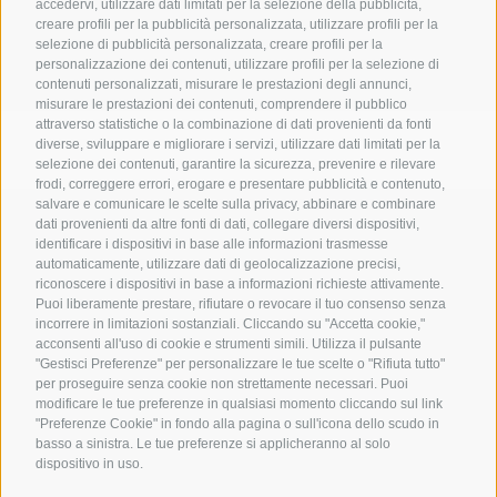
accedervi, utilizzare dati limitati per la selezione della pubblicità,
GESTIONE EDILE
creare profili per la pubblicità personalizzata, utilizzare profili per la
Garage sotterraneoCommittente: Punta Skala d.o.o.
CONSULENZA
selezione di pubblicità personalizzata, creare profili per la
Architetto: Prof. Arch. Boris Podrecca, Atelier Podrecca
personalizzazione dei contenuti, utilizzare profili per la selezione di
INNOVAZIONE SOSTENIBILE & ESG
Interior Design: Arch. Gretchen Alexander, NDesign Srl
contenuti personalizzati, misurare le prestazioni degli annunci,
misurare le prestazioni dei contenuti, comprendere il pubblico
Superfice lorda: 24.000 m²
attraverso statistiche o la combinazione di dati provenienti da fonti
Cubatura lorda: 76.000 m³
diverse, sviluppare e migliorare i servizi, utilizzare dati limitati per la
Classificazione: 4 stelle superior
selezione dei contenuti, garantire la sicurezza, prevenire e rilevare
frodi, correggere errori, erogare e presentare pubblicità e contenuto,
Particolarità: hotel per famiglie, accesso diretto alla spiaggia
salvare e comunicare le scelte sulla privacy, abbinare e combinare
Calcestruzzo utilizzato: 13.000 m³
MICHAELER & PARTNER VARNA
dati provenienti da altre fonti di dati, collegare diversi dispositivi,
Via Isarco 1 - I-39040 Varna
Acciaiao da costruzione utilizzato: 1.300 t
identificare i dispositivi in base alle informazioni trasmesse
automaticamente, utilizzare dati di geolocalizzazione precisi,
Investimento: 26 Mio Euro
Tel. +39 0472 978 140 - Fax +39 0472 978 141
riconoscere i dispositivi in base a informazioni richieste attivamente.
Puoi liberamente prestare, rifiutare o revocare il tuo consenso senza
incorrere in limitazioni sostanziali. Cliccando su "Accetta cookie,"
MICHAELER & PARTNER VIENNA
acconsenti all'uso di cookie e strumenti simili. Utilizza il pulsante
Walcherstraße 1A, Stiege C2, Top 6.04 - A-1020 Vienna
<
RITORNA ALLE REFERENZE
"Gestisci Preferenze" per personalizzare le tue scelte o "Rifiuta tutto"
per proseguire senza cookie non strettamente necessari. Puoi
Tel. +43 1 605 40 50 - Fax +43 1 605 40 51
modificare le tue preferenze in qualsiasi momento cliccando sul link
"Preferenze Cookie" in fondo alla pagina o sull'icona dello scudo in
info@michaeler-partner.com
recruiting@michaeler-
|
basso a sinistra. Le tue preferenze si applicheranno al solo
partner.com
dispositivo in uso.
Mappa del sito
Cookie Policy
Privacy
Preferenze Cookies