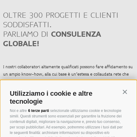
> Consulenza tecnica
OLTRE 300 PROGETTI E CLIENTI
Dati e fatti
SODDISFATTI.
252 camere & suite, da 33 a 47 m²
PARLIAMO DI
CONSULENZA
2.000 m² di area piscina e wellness: 3 piscine esterne, piscina con
giochi d’acqua, piscina interna con collegamento alla piscina esterna,
GLOBALE!
mondo acquatico per bambini con piscinetta per i più piccoli, igloo e
bagno turco per bambini, nave dei pirati Falky, area wellness
Acquapura SPA Flora, palestra
I nostri collaboratori altamente qualificati possono fare affidamento su
Parco giochi, caletta sabbiosa per i bambini
un ampio know-how, alla cui base è un’estesa e collaudata rete che
Miniclub e angolo per i più piccoli “Little Italy”
mette in comunicazione diversi gruppi di dialogo nell’ambito
800 m² Falkyland
dell’industria turistica internazionale. Ai nostri clienti offriamo un
Contin
Utilizziamo i cookie e altre
Buffet Restaurant “Hedonia” con ristorante per bambini e stazione
servizio a tutto tondo per lo sviluppo di grandi e piccoli progetti
tecnologie
front cooking, Hotelbar & Lounge “Bonaca”, Poolbar “Oaza”, Beachbar
turistici.
& Restaurant “Bracera”, capanna sulla spiaggia “Baracuda”
Noi e altre
6 terze parti
selezionate utilizziamo cookie e tecnologie
Ampie terrazze con sdraio e giardini
simili. Questi strumenti sono essenziali per garantire la fruizione dei
In sostanza lavoriamo su quattro ambiti di intervento:
contenuti digitali, migliorare la navigazione e, previo tuo consenso,
Ampia offerta per lo sport e il tempo libero
per scopi pubblicitari. Ad esempio, potremmo utilizzare i tuoi dati per
Chiosco
SVILUPPO DEL PROGETTO
le seguenti finalità: archiviare informazioni su dispositivo e/o