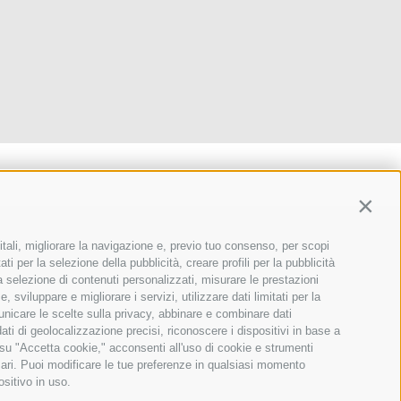
Contin
04 - A-1020 Vienna
itali, migliorare la navigazione e, previo tuo consenso, per scopi
ti per la selezione della pubblicità, creare profili per la pubblicità
40 51
 la selezione di contenuti personalizzati, misurare le prestazioni
sviluppare e migliorare i servizi, utilizzare dati limitati per la
municare le scelte sulla privacy, abbinare e combinare dati
dati di geolocalizzazione precisi, riconoscere i dispositivi in base a
 su "Accetta cookie," acconsenti all'uso di cookie e strumenti
sari. Puoi modificare le tue preferenze in qualsiasi momento
ositivo in uso.