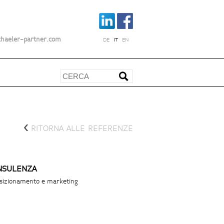
chaeler-partner.com
DE
IT
EN
<
RITORNA ALLE REFERENZE
NSULENZA
sizionamento e marketing