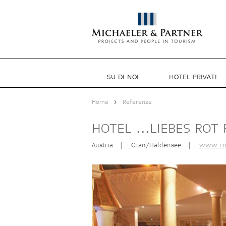
SU DI NOI
HOTEL PRIVATI
>
Home
Referenze
HOTEL ...LIEBES ROT
Austria
|
Grän/Haldensee
|
www.rot