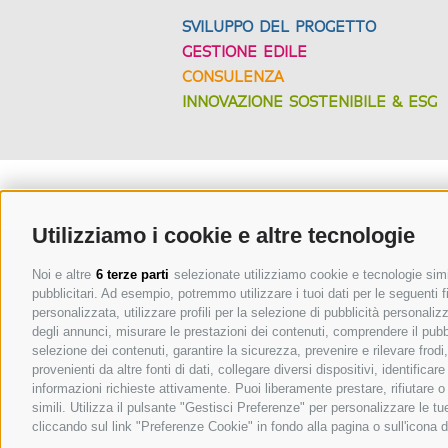
SVILUPPO DEL PROGETTO
GESTIONE EDILE
CONSULENZA
INNOVAZIONE SOSTENIBILE & ESG
Utilizziamo i cookie e altre tecnologie
MICHAELER & PARTNER VARNA
Via Isarco 1 - I-39040 Varna
Noi e altre
6 terze parti
selezionate utilizziamo cookie e tecnologie simil
pubblicitari. Ad esempio, potremmo utilizzare i tuoi dati per le seguenti fin
Tel. +39 0472 978 140 - Fax +39 0472 978 14
personalizzata, utilizzare profili per la selezione di pubblicità personaliz
degli annunci, misurare le prestazioni dei contenuti, comprendere il pubbli
info@michaeler-partner.com
recr
|
selezione dei contenuti, garantire la sicurezza, prevenire e rilevare frod
provenienti da altre fonti di dati, collegare diversi dispositivi, identific
Mappa del sito
Cookie Policy
Privacy
Preferenze 
informazioni richieste attivamente. Puoi liberamente prestare, rifiutare 
simili. Utilizza il pulsante "Gestisci Preferenze" per personalizzare le 
Iscritta alla Camera di Commercio di Bolzano codice f
cliccando sul link "Preferenze Cookie" in fondo alla pagina o sull'icona d
Sede legale