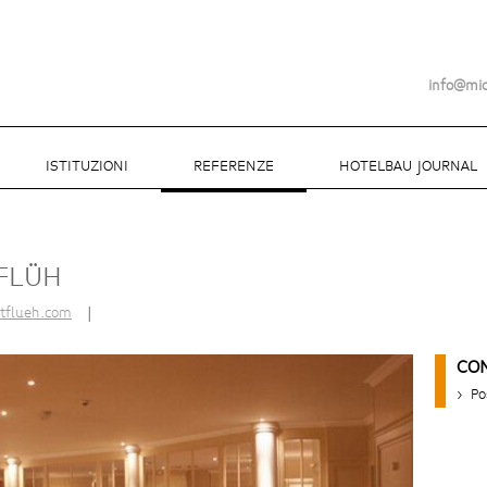
info@mi
ISTITUZIONI
REFERENZE
HOTELBAU JOURNAL
 FLÜH
flueh.com
|
CO
> Po