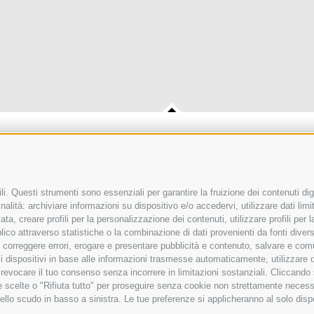
MICHAELER & PARTNER VIENNA
Walcherstraße 1A, Stiege C2, Top 6.
i. Questi strumenti sono essenziali per garantire la fruizione dei contenuti dig
alità: archiviare informazioni su dispositivo e/o accedervi, utilizzare dati limita
1
Tel. +43 1 605 40 50 - Fax +43 1 605 
zata, creare profili per la personalizzazione dei contenuti, utilizzare profili per
co attraverso statistiche o la combinazione di dati provenienti da fonti diverse, 
uiting@michaeler-partner.com
i, correggere errori, erogare e presentare pubblicità e contenuto, salvare e co
are i dispositivi in base alle informazioni trasmesse automaticamente, utilizzare 
Cookies
o revocare il tuo consenso senza incorrere in limitazioni sostanziali. Cliccando
tue scelte o "Rifiuta tutto" per proseguire senza cookie non strettamente neces
iscale e numero di iscrizione 01532010210, REA 127108.
ello scudo in basso a sinistra. Le tue preferenze si applicheranno al solo disp