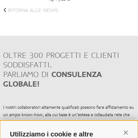
<
RITORNA ALLE NEWS
OLTRE 300 PROGETTI E CLIENTI
SODDISFATTI.
PARLIAMO DI
CONSULENZA
GLOBALE!
I nostri collaboratori altamente qualificati possono fare affidamento su
un ampio know-how, alla cui base è un’estesa e collaudata rete che
mette in comunicazione diversi gruppi di dialogo nell’ambito
dell’industria turistica internazionale. Ai nostri clienti offriamo un
Contin
Utilizziamo i cookie e altre
servizio a tutto tondo per lo sviluppo di grandi e piccoli progetti