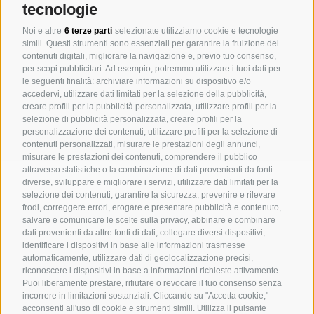
tecnologie
turistici.
Noi e altre
6 terze parti
selezionate utilizziamo cookie e tecnologie
simili. Questi strumenti sono essenziali per garantire la fruizione dei
In sostanza lavoriamo su quattro ambiti di intervento:
contenuti digitali, migliorare la navigazione e, previo tuo consenso,
per scopi pubblicitari. Ad esempio, potremmo utilizzare i tuoi dati per
SVILUPPO DEL PROGETTO
le seguenti finalità: archiviare informazioni su dispositivo e/o
accedervi, utilizzare dati limitati per la selezione della pubblicità,
GESTIONE EDILE
creare profili per la pubblicità personalizzata, utilizzare profili per la
CONSULENZA
selezione di pubblicità personalizzata, creare profili per la
personalizzazione dei contenuti, utilizzare profili per la selezione di
INNOVAZIONE SOSTENIBILE & ESG
contenuti personalizzati, misurare le prestazioni degli annunci,
misurare le prestazioni dei contenuti, comprendere il pubblico
attraverso statistiche o la combinazione di dati provenienti da fonti
diverse, sviluppare e migliorare i servizi, utilizzare dati limitati per la
selezione dei contenuti, garantire la sicurezza, prevenire e rilevare
frodi, correggere errori, erogare e presentare pubblicità e contenuto,
salvare e comunicare le scelte sulla privacy, abbinare e combinare
MICHAELER & PARTNER VARNA
dati provenienti da altre fonti di dati, collegare diversi dispositivi,
Via Isarco 1 - I-39040 Varna
identificare i dispositivi in base alle informazioni trasmesse
automaticamente, utilizzare dati di geolocalizzazione precisi,
Tel. +39 0472 978 140 - Fax +39 0472 978 141
riconoscere i dispositivi in base a informazioni richieste attivamente.
Puoi liberamente prestare, rifiutare o revocare il tuo consenso senza
incorrere in limitazioni sostanziali. Cliccando su "Accetta cookie,"
MICHAELER & PARTNER VIENNA
acconsenti all'uso di cookie e strumenti simili. Utilizza il pulsante